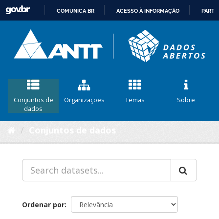
COMUNICA BR
ACESSO À INFORMAÇÃO
PARTI
IR
PARA
O
CONTEÚDO
Conjuntos de
Organizações
Temas
Sobre
dados
Conjuntos de dados
Ordenar por