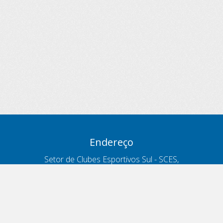
Endereço
Setor de Clubes Esportivos Sul - SCES,
trecho 03, lote 10, Projeto Orla Polo 8
- Brasília - DF
Contatos