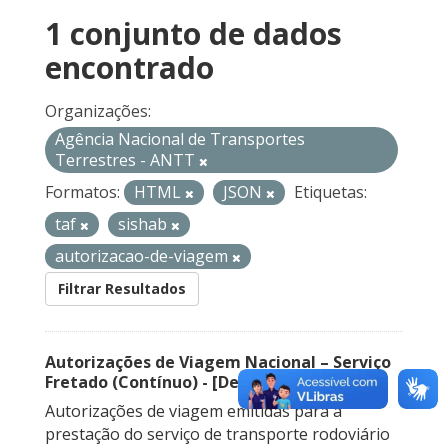
1 conjunto de dados
encontrado
Organizações:
Agência Nacional de Transportes
Terrestres - ANTT
Formatos:
HTML
JSON
Etiquetas:
taf
sishab
autorizacao-de-viagem
Filtrar Resultados
Autorizações de Viagem Nacional – Serviço
Fretado (Contínuo) - [Descontinuado]
Autorizações de viagem emitidas para a
prestação do serviço de transporte rodoviário