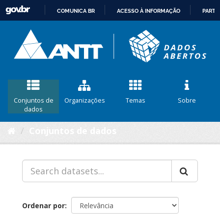
COMUNICA BR
ACESSO À INFORMAÇÃO
PARTI
IR
PARA
O
CONTEÚDO
Conjuntos de
Organizações
Temas
Sobre
dados
Conjuntos de dados
Ordenar por