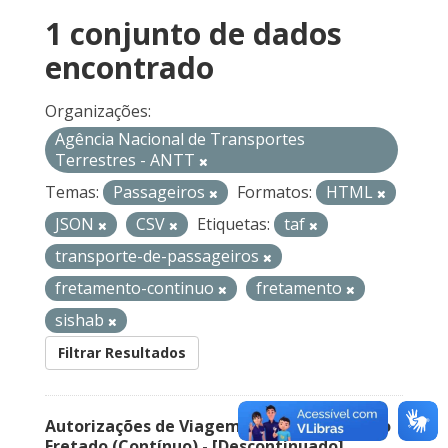
1 conjunto de dados
encontrado
Organizações:
Agência Nacional de Transportes
Terrestres - ANTT
Temas:
Passageiros
Formatos:
HTML
JSON
CSV
Etiquetas:
taf
transporte-de-passageiros
fretamento-continuo
fretamento
sishab
Filtrar Resultados
Autorizações de Viagem Nacional – Serviço
Fretado (Contínuo) - [Descontinuado]