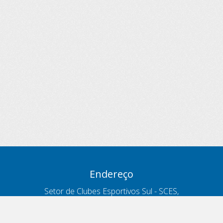
Endereço
Setor de Clubes Esportivos Sul - SCES,
trecho 03, lote 10, Projeto Orla Polo 8
- Brasília - DF