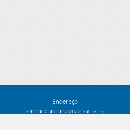
Endereço
Setor de Clubes Esportivos Sul - SCES,
trecho 03, lote 10, Projeto Orla Polo 8
- Brasília - DF