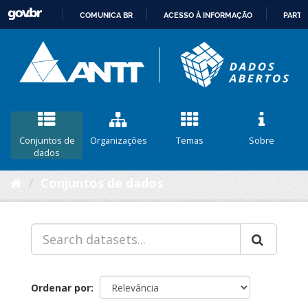
COMUNICA BR
ACESSO À INFORMAÇÃO
PARTI
IR
PARA
O
CONTEÚDO
Conjuntos de
Organizações
Temas
Sobre
dados
Conjuntos de dados
Ordenar por