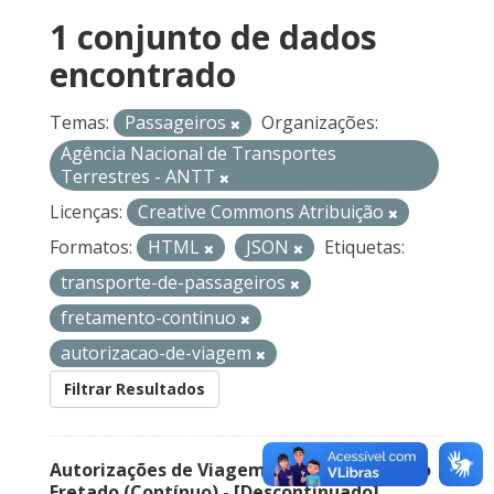
1 conjunto de dados
encontrado
Temas:
Passageiros
Organizações:
Agência Nacional de Transportes
Terrestres - ANTT
Licenças:
Creative Commons Atribuição
Formatos:
HTML
JSON
Etiquetas:
transporte-de-passageiros
fretamento-continuo
autorizacao-de-viagem
Filtrar Resultados
Autorizações de Viagem Nacional – Serviço
Fretado (Contínuo) - [Descontinuado]