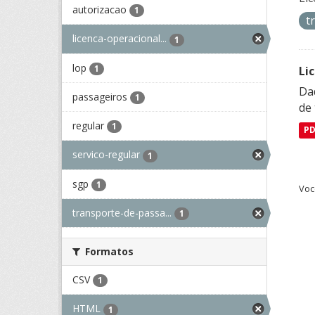
autorizacao
1
t
licenca-operacional...
1
lop
1
Li
Da
passageiros
1
de 
regular
1
P
servico-regular
1
sgp
1
Voc
transporte-de-passa...
1
Formatos
CSV
1
HTML
1