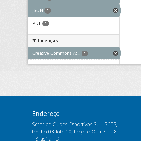
JSON
1
PDF
1
Licenças
Creative Commons At...
1
Endereço
Setor de Clubes Esportivos Sul - SCES,
trecho 03, lote 10, Projeto Orla Polo 8
- Brasília - DF