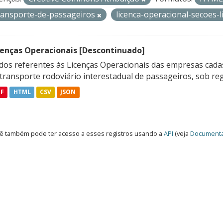
ransporte-de-passageiros
licenca-operacional-secoes
cenças Operacionais [Descontinuado]
dos referentes às Licenças Operacionais das empresas cadas
transporte rodoviário interestadual de passageiros, sob reg
DF
HTML
CSV
JSON
ê também pode ter acesso a esses registros usando a
API
(veja
Documenta