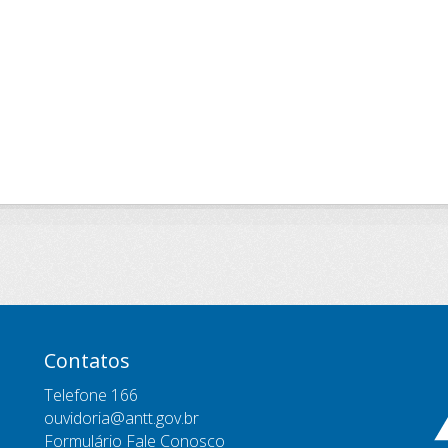
Contatos
Telefone 166
ouvidoria@antt.gov.br
Formulário Fale Conosco