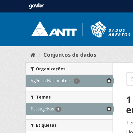
Conjuntos de dados
Organizações
Agência Nacional de...
1
1
Temas
e
Passageiros
1
Te
Etiquetas
Lic