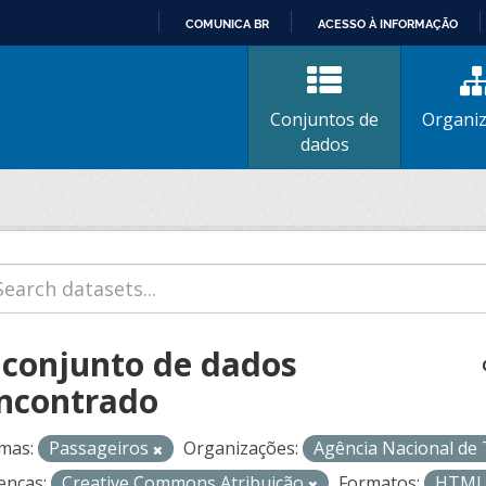
COMUNICA BR
ACESSO À INFORMAÇÃO
IR
PARA
O
Conjuntos de
Organi
CONTEÚDO
dados
 conjunto de dados
ncontrado
mas:
Passageiros
Organizações:
Agência Nacional de
enças:
Creative Commons Atribuição
Formatos:
HTM