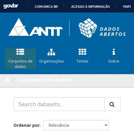
COMUNICA BR
ACESSO À INFORMAÇÃO
PARTI
IR
PARA
O
CONTEÚDO
Conjuntos de
Organizações
Temas
Sobre
dados
Conjuntos de dados
Ordenar por