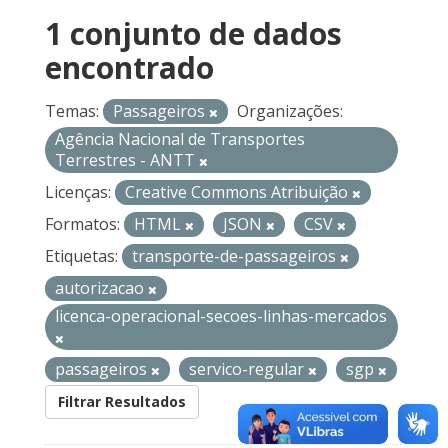
1 conjunto de dados
encontrado
Temas:
Passageiros
Organizações:
Agência Nacional de Transportes
Terrestres - ANTT
Licenças:
Creative Commons Atribuição
Formatos:
HTML
JSON
CSV
Etiquetas:
transporte-de-passageiros
autorizacao
licenca-operacional-secoes-linhas-mercados
passageiros
servico-regular
sgp
Filtrar Resultados