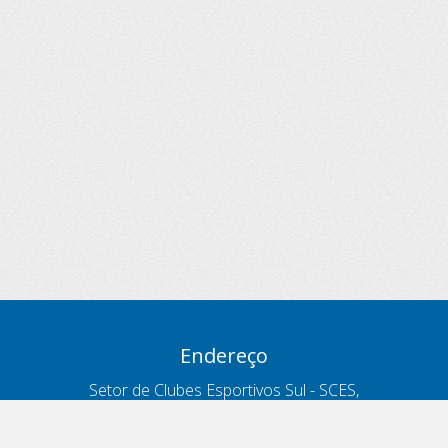
Endereço
Setor de Clubes Esportivos Sul - SCES,
trecho 03, lote 10, Projeto Orla Polo 8
- Brasília - DF