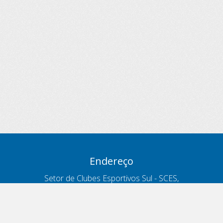
Endereço
Setor de Clubes Esportivos Sul - SCES,
trecho 03, lote 10, Projeto Orla Polo 8
- Brasília - DF