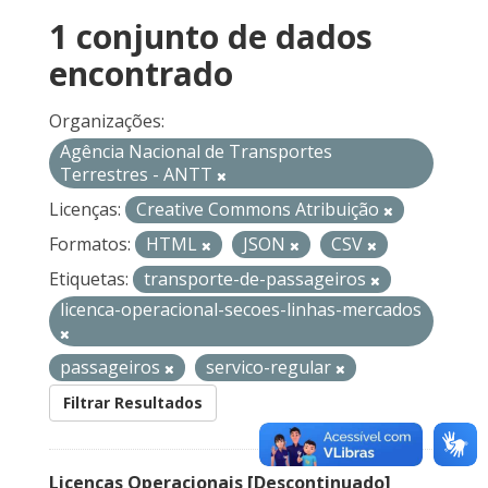
1 conjunto de dados
encontrado
Organizações:
Agência Nacional de Transportes
Terrestres - ANTT
Licenças:
Creative Commons Atribuição
Formatos:
HTML
JSON
CSV
Etiquetas:
transporte-de-passageiros
licenca-operacional-secoes-linhas-mercados
passageiros
servico-regular
Filtrar Resultados
Licenças Operacionais [Descontinuado]