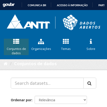
COMUNICA BR
ACESSO À INFORMAÇÃO
PARTI
IR
PARA
O
CONTEÚDO
Conjuntos de
Organizações
Temas
Sobre
dados
Conjuntos de dados
Ordenar por