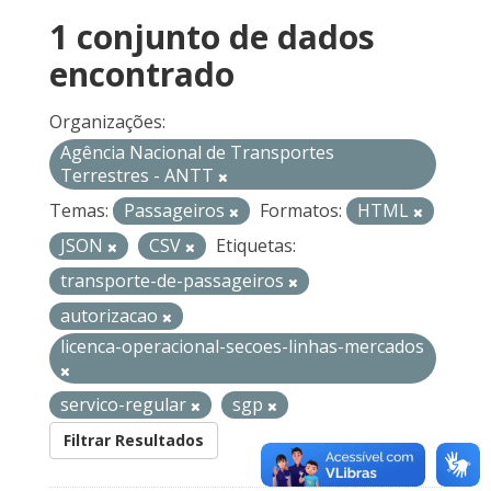
1 conjunto de dados
encontrado
Organizações:
Agência Nacional de Transportes
Terrestres - ANTT
Temas:
Passageiros
Formatos:
HTML
JSON
CSV
Etiquetas:
transporte-de-passageiros
autorizacao
licenca-operacional-secoes-linhas-mercados
servico-regular
sgp
Filtrar Resultados