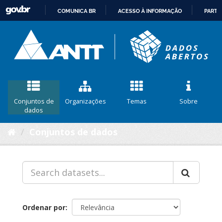
COMUNICA BR
ACESSO À INFORMAÇÃO
PARTI
IR
PARA
O
CONTEÚDO
Conjuntos de
Organizações
Temas
Sobre
dados
Conjuntos de dados
Ordenar por