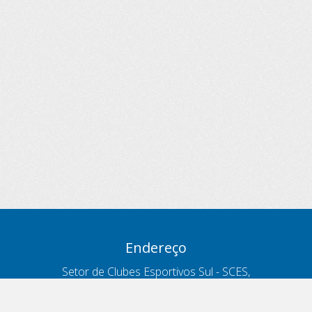
Endereço
Setor de Clubes Esportivos Sul - SCES,
trecho 03, lote 10, Projeto Orla Polo 8
- Brasília - DF