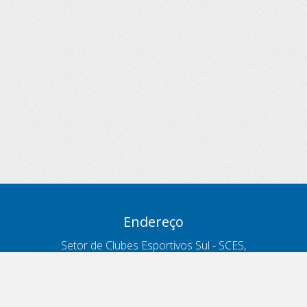
Endereço
Setor de Clubes Esportivos Sul - SCES,
trecho 03, lote 10, Projeto Orla Polo 8
- Brasília - DF