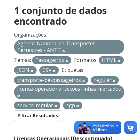
1 conjunto de dados
encontrado
Organizações:
Agência Nacional de Transportes
Terrestres - ANTT
Temas:
Passageiros
Formatos:
HTML
JSON
CSV
Etiquetas:
transporte-de-passageiros
regular
licenca-operacional-secoes-linhas-mercados
servico-regular
sgp
Filtrar Resultados
Licenças Operacionais [Descontinuado]