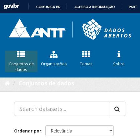
COMUNICA BR
ACESSO À INFORMAÇÃO
PARTI
IR
PARA
O
CONTEÚDO
Conjuntos de
Organizações
Temas
Sobre
dados
Conjuntos de dados
Ordenar por