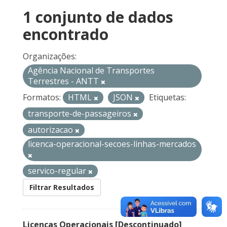
1 conjunto de dados
encontrado
Organizações:
Agência Nacional de Transportes
Terrestres - ANTT
Formatos:
HTML
JSON
Etiquetas:
transporte-de-passageiros
autorizacao
licenca-operacional-secoes-linhas-mercados
servico-regular
Filtrar Resultados
Licenças Operacionais [Descontinuado]