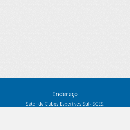
Endereço
Setor de Clubes Esportivos Sul - SCES,
trecho 03, lote 10, Projeto Orla Polo 8
- Brasília - DF