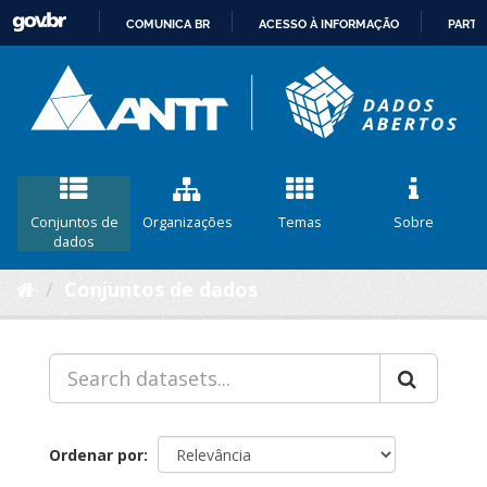
COMUNICA BR
ACESSO À INFORMAÇÃO
PARTI
IR
PARA
O
CONTEÚDO
Conjuntos de
Organizações
Temas
Sobre
dados
Conjuntos de dados
Ordenar por