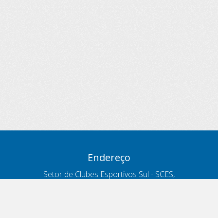
Endereço
Setor de Clubes Esportivos Sul - SCES,
trecho 03, lote 10, Projeto Orla Polo 8
- Brasília - DF