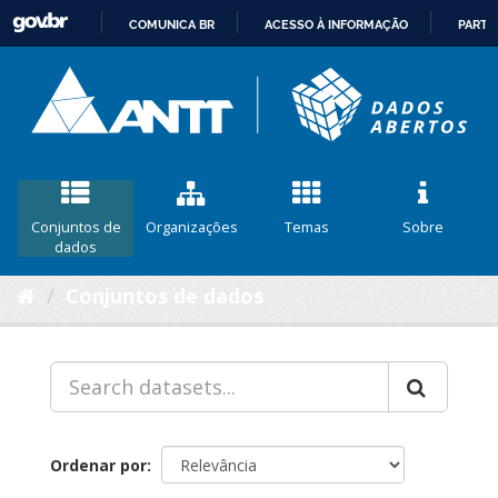
COMUNICA BR
ACESSO À INFORMAÇÃO
PARTI
IR
PARA
O
CONTEÚDO
Conjuntos de
Organizações
Temas
Sobre
dados
Conjuntos de dados
Ordenar por