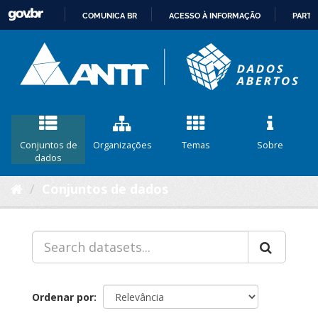
COMUNICA BR
ACESSO À INFORMAÇÃO
PARTI
IR
PARA
O
CONTEÚDO
Conjuntos de
Organizações
Temas
Sobre
dados
Conjuntos de dados
Ordenar por