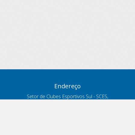
Endereço
Setor de Clubes Esportivos Sul - SCES,
trecho 03, lote 10, Projeto Orla Polo 8
- Brasília - DF
Contatos