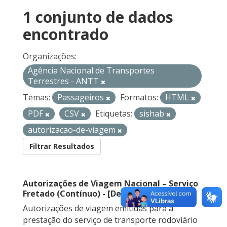
1 conjunto de dados
encontrado
Organizações:
Agência Nacional de Transportes
Terrestres - ANTT
Temas:
Passageiros
Formatos:
HTML
PDF
CSV
Etiquetas:
sishab
autorizacao-de-viagem
Filtrar Resultados
Autorizações de Viagem Nacional – Serviço
Fretado (Contínuo) - [Descontinuado]
Autorizações de viagem emitidas para a
prestação do serviço de transporte rodoviário