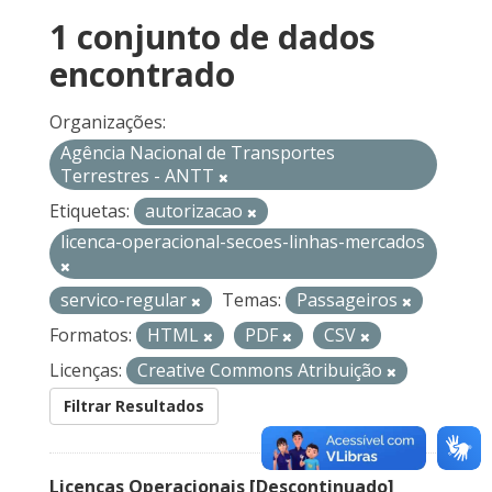
1 conjunto de dados
encontrado
Organizações:
Agência Nacional de Transportes
Terrestres - ANTT
Etiquetas:
autorizacao
licenca-operacional-secoes-linhas-mercados
servico-regular
Temas:
Passageiros
Formatos:
HTML
PDF
CSV
Licenças:
Creative Commons Atribuição
Filtrar Resultados
Licenças Operacionais [Descontinuado]