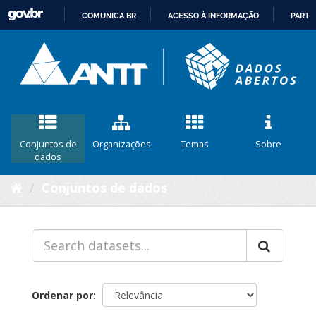
COMUNICA BR
ACESSO À INFORMAÇÃO
PARTI
IR
PARA
O
CONTEÚDO
Conjuntos de
Organizações
Temas
Sobre
dados
Conjuntos de dados
Ordenar por