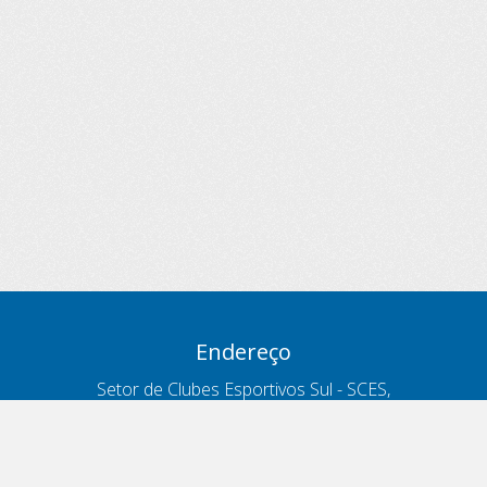
Endereço
Setor de Clubes Esportivos Sul - SCES,
trecho 03, lote 10, Projeto Orla Polo 8
- Brasília - DF