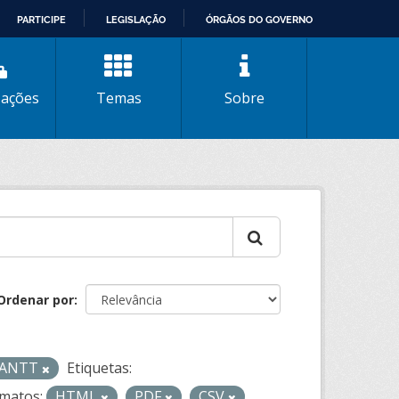
PARTICIPE
LEGISLAÇÃO
ÓRGÃOS DO GOVERNO
zações
Temas
Sobre
Ordenar por
- ANTT
Etiquetas:
matos:
HTML
PDF
CSV