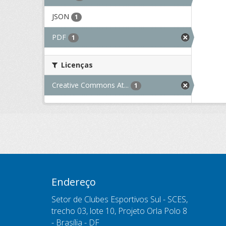
JSON
1
PDF
1
Licenças
Creative Commons At...
1
Endereço
Setor de Clubes Esportivos Sul - SCES,
trecho 03, lote 10, Projeto Orla Polo 8
- Brasília - DF