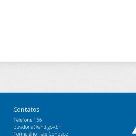
Contatos
Telefone 166
ouvidoria@antt.gov.br
Formulário Fale Conosco