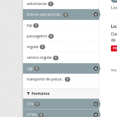
autorizacao
1
Lic
licenca-operacional...
1
lop
1
Li
Da
passageiros
1
de 
regular
1
P
servico-regular
1
sgp
1
Voc
transporte-de-passa...
1
Formatos
CSV
1
HTML
1