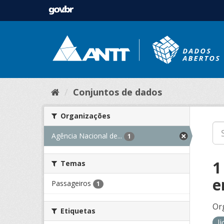
Conjuntos de dados
Organizações
Agência Nacional de...
1
1
Temas
e
Passageiros
1
Or
Etiquetas
l