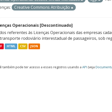
enças:
Creative Commons Atribuição
cenças Operacionais [Descontinuado]
dos referentes às Licenças Operacionais das empresas cadas
transporte rodoviário interestadual de passageiros, sob reg
DF
HTML
CSV
JSON
ê também pode ter acesso a esses registros usando a
API
(veja
Documenta