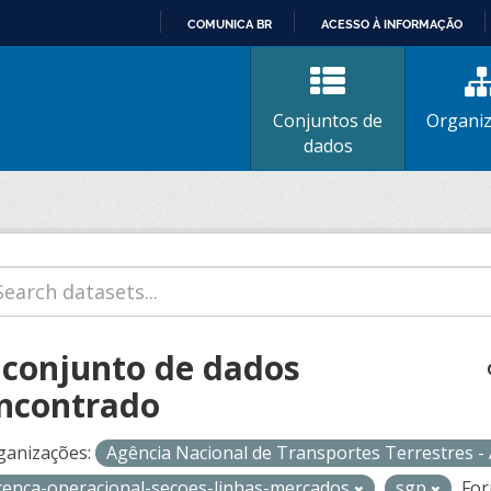
COMUNICA BR
ACESSO À INFORMAÇÃO
IR
PARA
O
Conjuntos de
Organi
CONTEÚDO
dados
 conjunto de dados
ncontrado
ganizações:
Agência Nacional de Transportes Terrestres 
icenca-operacional-secoes-linhas-mercados
sgp
For