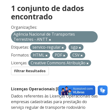
1 conjunto de dados
encontrado
Organizações:
Agência Nacional de Transportes
Terrestres - ANTT
Etiquetas:
servico-regular
sgp
Formatos:
HTML
PDF
CSV
Licenças:
Creative Commons Atribuição
Filtrar Resultados
Licenças Operacionais [Descontinuado]
Dados referentes às Licenças Operacionais das
empresas cadastradas para prestação do
serviço regular de transporte rodoviário