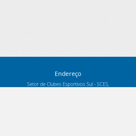
Endereço
Setor de Clubes Esportivos Sul - SCES,
trecho 03, lote 10, Projeto Orla Polo 8
- Brasília - DF
Contatos
Telefone 166