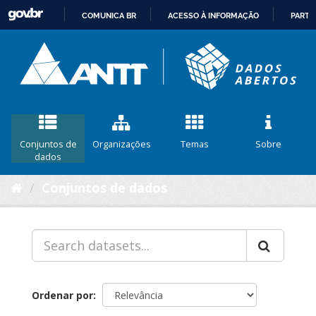
COMUNICA BR
ACESSO À INFORMAÇÃO
PARTI
IR
PARA
O
CONTEÚDO
Conjuntos de
Organizações
Temas
Sobre
dados
Conjuntos de dados
Ordenar por