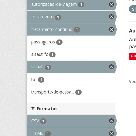
autorizacao-de-viagem
1
s
fretamento
1
fretamento-continuo
1
Au
Aut
passageiros
1
pa
sisaut-fc
1
P
sishab
1
taf
1
Voc
transporte-de-passa...
1
Formatos
CSV
1
HTML
1