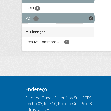
JSON
1
PDF
1
Licenças
Creative Commons At...
1
Endereço
Setor de Clubes Esportivos Sul - SCES,
trecho 03, lote 10, Projeto Orla Polo 8
- Brasília - DF