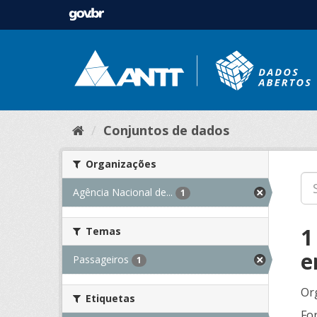
Conjuntos de dados
Organizações
Agência Nacional de...
1
1
Temas
e
Passageiros
1
Or
Etiquetas
Fo