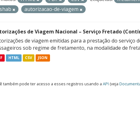
ishab
autorizacao-de-viagem
torizações de Viagem Nacional – Serviço Fretado (Contí
orizações de viagem emitidas para a prestação do serviço d
ssageiros sob regime de fretamento, na modalidade de freta
DF
HTML
CSV
JSON
ê também pode ter acesso a esses registros usando a
API
(veja
Documenta