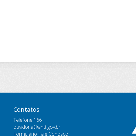
Contatos
Telefone 166
ouvidoria@antt.gov.br
Formulário Fale Conosco