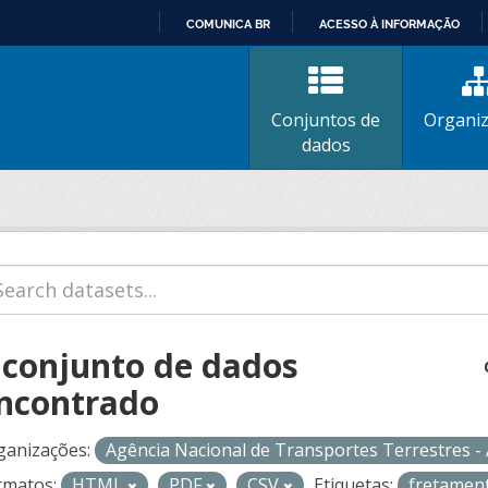
COMUNICA BR
ACESSO À INFORMAÇÃO
IR
PARA
O
Conjuntos de
Organi
CONTEÚDO
dados
 conjunto de dados
ncontrado
ganizações:
Agência Nacional de Transportes Terrestres 
rmatos:
HTML
PDF
CSV
Etiquetas:
fretamen