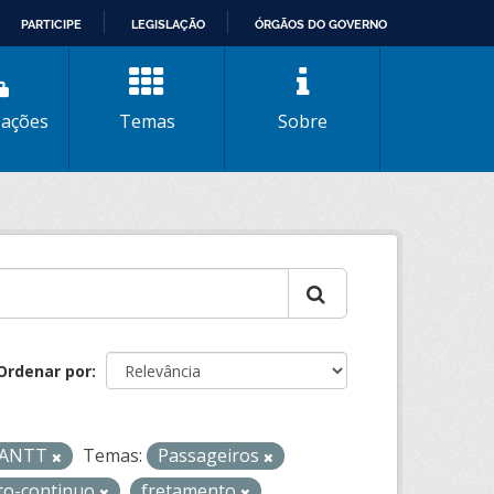
PARTICIPE
LEGISLAÇÃO
ÓRGÃOS DO GOVERNO
zações
Temas
Sobre
Ordenar por
- ANTT
Temas:
Passageiros
to-continuo
fretamento