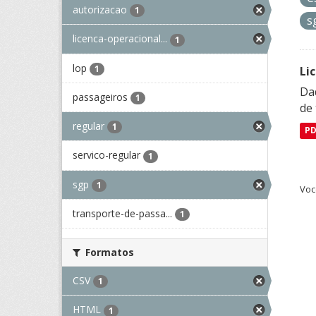
autorizacao
1
s
licenca-operacional...
1
lop
1
Li
Da
passageiros
1
de 
regular
1
P
servico-regular
1
sgp
1
Voc
transporte-de-passa...
1
Formatos
CSV
1
HTML
1