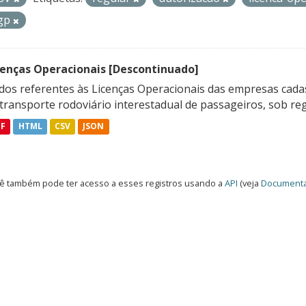
gp
cenças Operacionais [Descontinuado]
dos referentes às Licenças Operacionais das empresas cadas
transporte rodoviário interestadual de passageiros, sob reg
DF
HTML
CSV
JSON
ê também pode ter acesso a esses registros usando a
API
(veja
Documenta