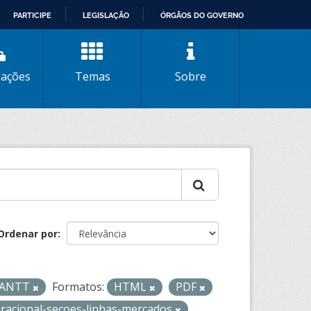
PARTICIPE
LEGISLAÇÃO
ÓRGÃOS DO GOVERNO
zações
Temas
Sobre
Ordenar por
- ANTT
Formatos:
HTML
PDF
eracional-secoes-linhas-mercados