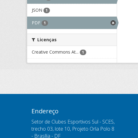
JSON
1
PDF
1
Licenças
Creative Commons At...
1
Endereço
Setor de Clubes Esportivos Sul - SCES,
trecho 03, lote 10, Projeto Orla Polo 8
- Brasília - DF