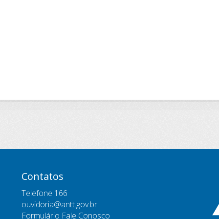
Contatos
Telefone 166
ouvidoria@antt.gov.br
Formulário Fale Conosco