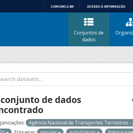
COMUNICA BR
ACESSO À INFORMAÇÃO
IR
PARA
O
Conjuntos de
Organi
CONTEÚDO
dados
 conjunto de dados
ncontrado
ganizações:
Agência Nacional de Transportes Terrestres 
SV
Etiquetas:
regular
autorizacao
licenca-op