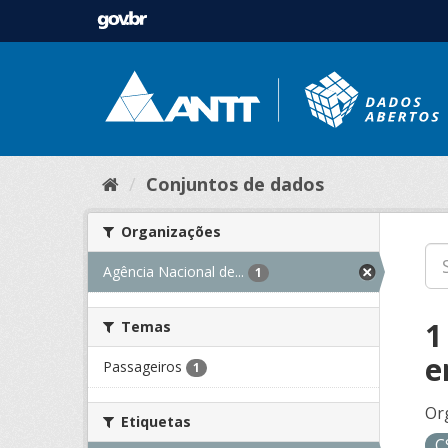
Conjuntos de dados
Organizações
Agência Nacional de...
1
1
Temas
e
Passageiros
1
Or
Etiquetas
C