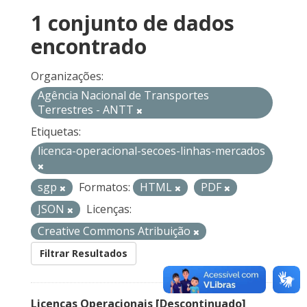
1 conjunto de dados
encontrado
Organizações:
Agência Nacional de Transportes
Terrestres - ANTT
Etiquetas:
licenca-operacional-secoes-linhas-mercados
sgp
Formatos:
HTML
PDF
JSON
Licenças:
Creative Commons Atribuição
Filtrar Resultados
Licenças Operacionais [Descontinuado]