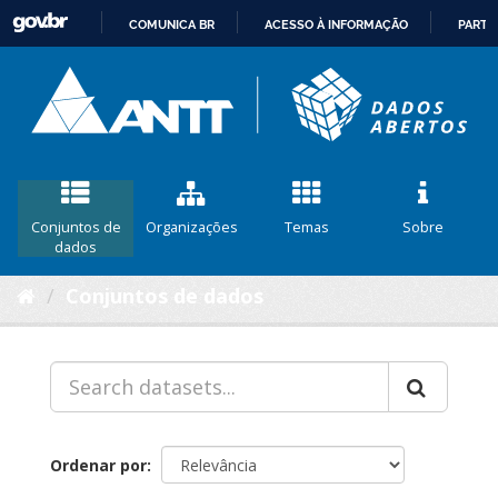
COMUNICA BR
ACESSO À INFORMAÇÃO
PARTI
IR
PARA
O
CONTEÚDO
Conjuntos de
Organizações
Temas
Sobre
dados
Conjuntos de dados
Ordenar por