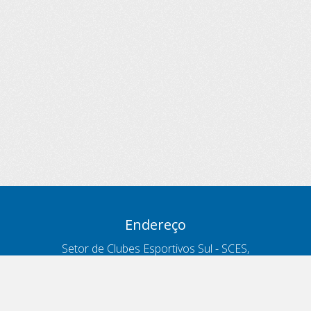
Endereço
Setor de Clubes Esportivos Sul - SCES,
trecho 03, lote 10, Projeto Orla Polo 8
- Brasília - DF