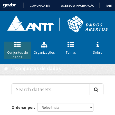
COMUNICA BR
ACESSO À INFORMAÇÃO
PARTI
IR
PARA
O
CONTEÚDO
Conjuntos de
Organizações
Temas
Sobre
dados
Conjuntos de dados
Ordenar por