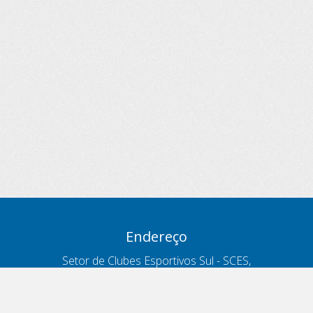
Endereço
Setor de Clubes Esportivos Sul - SCES,
trecho 03, lote 10, Projeto Orla Polo 8
- Brasília - DF