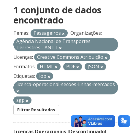
1 conjunto de dados
encontrado
Temas:
Passageiros
Organizações:
Agência Nacional de Transportes
Terrestres - ANTT
Licenças:
Creative Commons Atribuição
Formatos:
HTML
PDF
JSON
Etiquetas:
lop
licenca-operacional-secoes-linhas-mercados
sgp
Filtrar Resultados
Licenças Operacionais [Descontinuado]