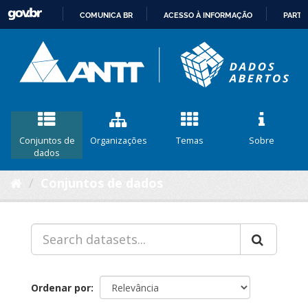
COMUNICA BR
ACESSO À INFORMAÇÃO
PARTI
IR
PARA
O
CONTEÚDO
Conjuntos de
Organizações
Temas
Sobre
dados
Conjuntos de dados
Ordenar por