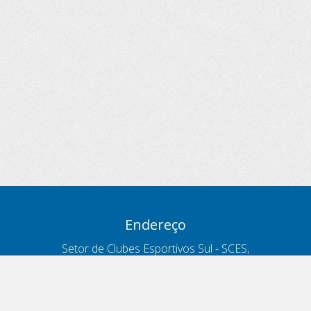
Endereço
Setor de Clubes Esportivos Sul - SCES,
trecho 03, lote 10, Projeto Orla Polo 8
- Brasília - DF