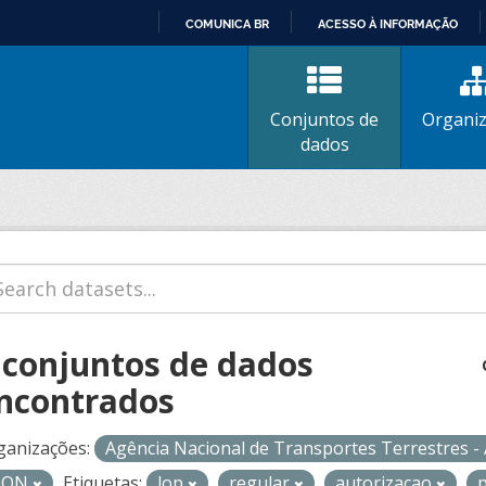
COMUNICA BR
ACESSO À INFORMAÇÃO
IR
PARA
O
Conjuntos de
Organi
CONTEÚDO
dados
 conjuntos de dados
ncontrados
ganizações:
Agência Nacional de Transportes Terrestres 
SON
Etiquetas:
lop
regular
autorizacao