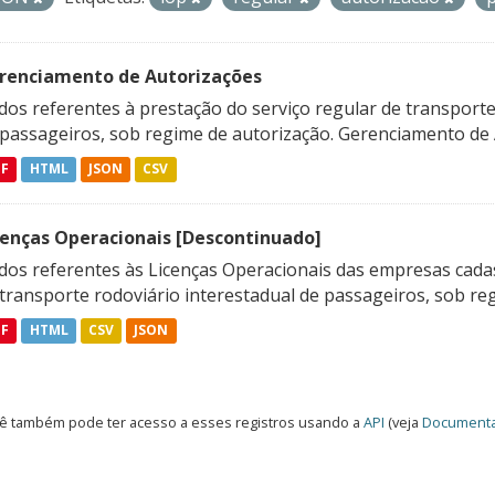
renciamento de Autorizações
os referentes à prestação do serviço regular de transporte 
 passageiros, sob regime de autorização. Gerenciamento de A
DF
HTML
JSON
CSV
cenças Operacionais [Descontinuado]
dos referentes às Licenças Operacionais das empresas cadas
transporte rodoviário interestadual de passageiros, sob reg
DF
HTML
CSV
JSON
ê também pode ter acesso a esses registros usando a
API
(veja
Documenta