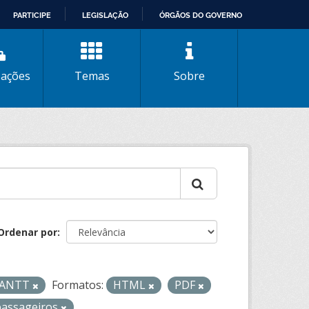
PARTICIPE
LEGISLAÇÃO
ÓRGÃOS DO GOVERNO
zações
Temas
Sobre
Ordenar por
- ANTT
Formatos:
HTML
PDF
passageiros