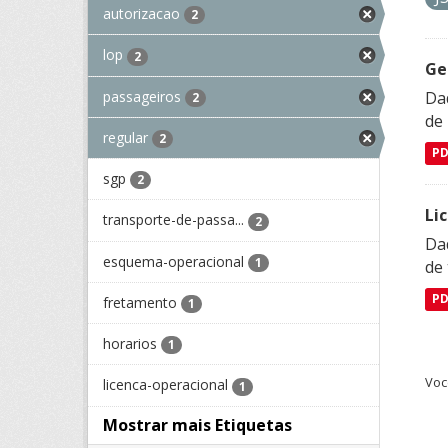
autorizacao
2
lop
2
Ge
passageiros
Dad
2
de
regular
2
P
sgp
2
Li
transporte-de-passa...
2
Da
esquema-operacional
1
de 
P
fretamento
1
horarios
1
Voc
licenca-operacional
1
Mostrar mais Etiquetas