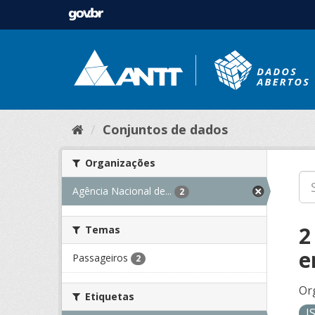
Conjuntos de dados
Organizações
Agência Nacional de...
2
2
Temas
e
Passageiros
2
Or
Etiquetas
J