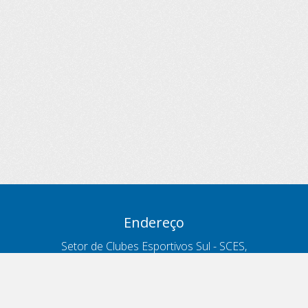
Endereço
Setor de Clubes Esportivos Sul - SCES,
trecho 03, lote 10, Projeto Orla Polo 8
- Brasília - DF