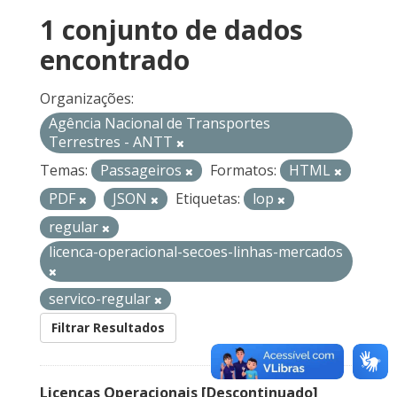
1 conjunto de dados
encontrado
Organizações:
Agência Nacional de Transportes
Terrestres - ANTT
Temas:
Passageiros
Formatos:
HTML
PDF
JSON
Etiquetas:
lop
regular
licenca-operacional-secoes-linhas-mercados
servico-regular
Filtrar Resultados
Licenças Operacionais [Descontinuado]