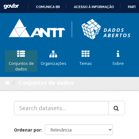
COMUNICA BR
ACESSO À INFORMAÇÃO
PARTI
IR
PARA
O
CONTEÚDO
Conjuntos de
Organizações
Temas
Sobre
dados
Conjuntos de dados
Ordenar por