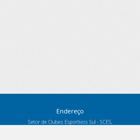
Endereço
Setor de Clubes Esportivos Sul - SCES,
trecho 03, lote 10, Projeto Orla Polo 8
- Brasília - DF