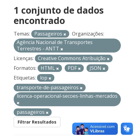
1 conjunto de dados
encontrado
Temas:
Passageiros
Organizações:
Agência Nacional de Transportes
Terrestres - ANTT
Licenças:
Creative Commons Atribuição
Formatos:
HTML
PDF
JSON
Etiquetas:
lop
transporte-de-passageiros
licenca-operacional-secoes-linhas-mercados
passageiros
Filtrar Resultados