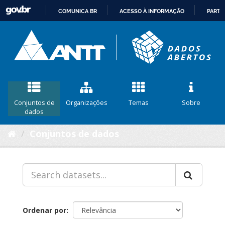
COMUNICA BR
ACESSO À INFORMAÇÃO
PARTI
IR
PARA
O
CONTEÚDO
Conjuntos de
Organizações
Temas
Sobre
dados
Conjuntos de dados
Ordenar por