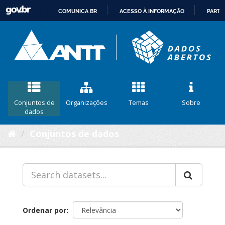
COMUNICA BR
ACESSO À INFORMAÇÃO
PARTI
IR
PARA
O
CONTEÚDO
Conjuntos de
Organizações
Temas
Sobre
dados
Conjuntos de dados
Ordenar por