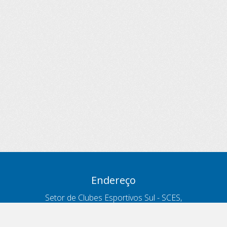
Endereço
Setor de Clubes Esportivos Sul - SCES,
trecho 03, lote 10, Projeto Orla Polo 8
- Brasília - DF