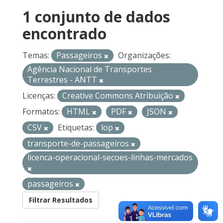
1 conjunto de dados
encontrado
Temas:
Passageiros
Organizações:
Agência Nacional de Transportes
Terrestres - ANTT
Licenças:
Creative Commons Atribuição
Formatos:
HTML
PDF
JSON
CSV
Etiquetas:
lop
transporte-de-passageiros
licenca-operacional-secoes-linhas-mercados
passageiros
Filtrar Resultados