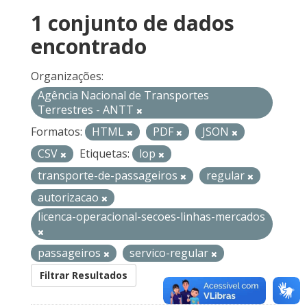
1 conjunto de dados
encontrado
Organizações:
Agência Nacional de Transportes
Terrestres - ANTT
Formatos:
HTML
PDF
JSON
CSV
Etiquetas:
lop
transporte-de-passageiros
regular
autorizacao
licenca-operacional-secoes-linhas-mercados
passageiros
servico-regular
Filtrar Resultados