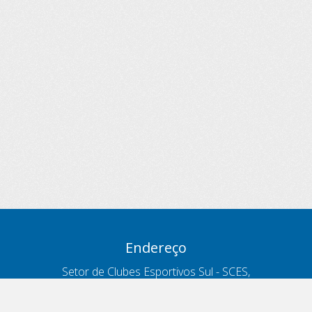
Endereço
Setor de Clubes Esportivos Sul - SCES,
trecho 03, lote 10, Projeto Orla Polo 8
- Brasília - DF