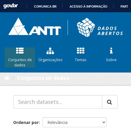
COMUNICA BR
ACESSO À INFORMAÇÃO
PARTI
IR
PARA
O
CONTEÚDO
Conjuntos de
Organizações
Temas
Sobre
dados
Conjuntos de dados
Ordenar por