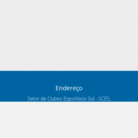
Endereço
Setor de Clubes Esportivos Sul - SCES,
trecho 03, lote 10, Projeto Orla Polo 8
- Brasília - DF
Contatos