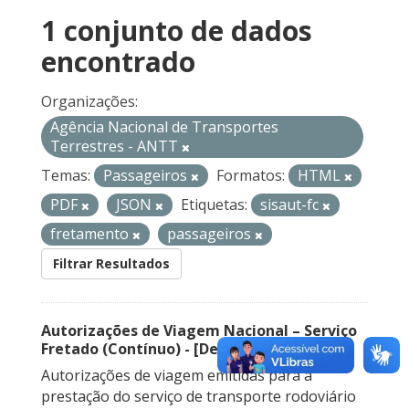
1 conjunto de dados
encontrado
Organizações:
Agência Nacional de Transportes
Terrestres - ANTT
Temas:
Passageiros
Formatos:
HTML
PDF
JSON
Etiquetas:
sisaut-fc
fretamento
passageiros
Filtrar Resultados
Autorizações de Viagem Nacional – Serviço
Fretado (Contínuo) - [Descontinuado]
Autorizações de viagem emitidas para a
prestação do serviço de transporte rodoviário