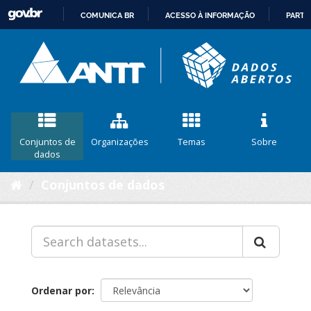
COMUNICA BR
ACESSO À INFORMAÇÃO
PARTI
IR
PARA
O
CONTEÚDO
Conjuntos de
Organizações
Temas
Sobre
dados
Conjuntos de dados
Ordenar por