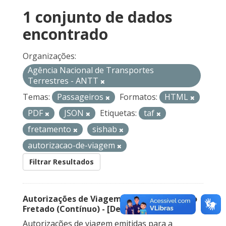
1 conjunto de dados
encontrado
Organizações:
Agência Nacional de Transportes
Terrestres - ANTT
Temas:
Passageiros
Formatos:
HTML
PDF
JSON
Etiquetas:
taf
fretamento
sishab
autorizacao-de-viagem
Filtrar Resultados
Autorizações de Viagem Nacional – Serviço
Fretado (Contínuo) - [Descontinuado]
Autorizações de viagem emitidas para a