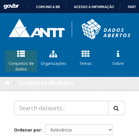
COMUNICA BR
ACESSO À INFORMAÇÃO
PARTI
IR
PARA
O
CONTEÚDO
Conjuntos de
Organizações
Temas
Sobre
dados
Conjuntos de dados
Ordenar por