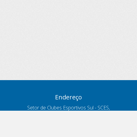
Endereço
Setor de Clubes Esportivos Sul - SCES,
trecho 03, lote 10, Projeto Orla Polo 8
- Brasília - DF