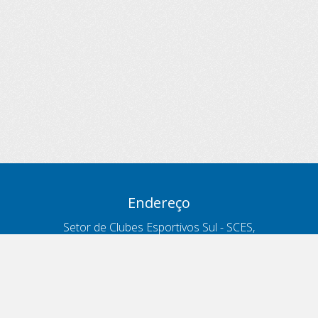
Endereço
Setor de Clubes Esportivos Sul - SCES,
trecho 03, lote 10, Projeto Orla Polo 8
- Brasília - DF
Contatos