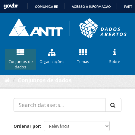
COMUNICA BR
ACESSO À INFORMAÇÃO
PARTI
IR
PARA
O
CONTEÚDO
Conjuntos de
Organizações
Temas
Sobre
dados
Conjuntos de dados
Ordenar por