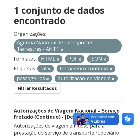
1 conjunto de dados
encontrado
Organizações:
Agência Nacional de Transportes
Terrestres - ANTT
Formatos:
HTML
PDF
JSON
Etiquetas:
taf
fretamento-continuo
passageiros
autorizacao-de-viagem
Filtrar Resultados
Autorizações de Viagem Nacional – Serviço
Fretado (Contínuo) - [Descontinuado]
Autorizações de viagem emitidas para a
prestação do serviço de transporte rodoviário