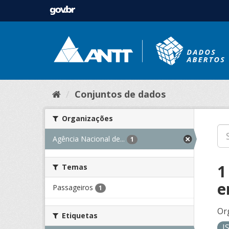
Conjuntos de dados
Organizações
Agência Nacional de...
1
1
Temas
e
Passageiros
1
Or
Etiquetas
J