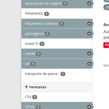
autorizacao-de-viagem
1
a
fretamento
1
fretamento-continuo
1
Au
Aut
passageiros
1
pa
sisaut-fc
1
P
sishab
1
taf
1
Voc
transporte-de-passa...
1
Formatos
CSV
1
HTML
1