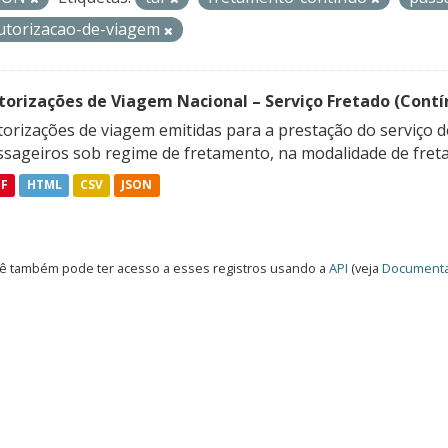
utorizacao-de-viagem
torizações de Viagem Nacional – Serviço Fretado (Contí
orizações de viagem emitidas para a prestação do serviço d
ssageiros sob regime de fretamento, na modalidade de freta
DF
HTML
CSV
JSON
ê também pode ter acesso a esses registros usando a
API
(veja
Documenta