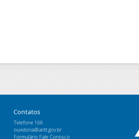
Contatos
Telefone 166
ouvidoria@antt.gov.br
Formulário Fale Conosco