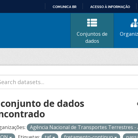
COMUNICA BR
ACESSO À INFORMAÇÃO
IR
PARA
O
Conjuntos de
Organi
CONTEÚDO
dados
 conjunto de dados
ncontrado
ganizações:
Agência Nacional de Transportes Terrestres 
SON
Etiquetas:
taf
fretamento-continuo
pass