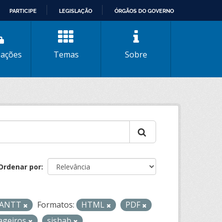
PARTICIPE
LEGISLAÇÃO
ÓRGÃOS DO GOVERNO
zações
Temas
Sobre
Ordenar por
- ANTT
Formatos:
HTML
PDF
ageiros
sishab