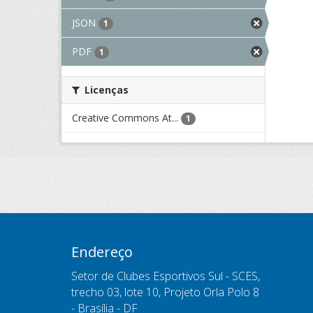
JSON
1
PDF
1
Licenças
Creative Commons At...
1
Endereço
Setor de Clubes Esportivos Sul - SCES,
trecho 03, lote 10, Projeto Orla Polo 8
- Brasília - DF