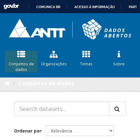
COMUNICA BR
ACESSO À INFORMAÇÃO
PARTI
IR
PARA
O
CONTEÚDO
Conjuntos de
Organizações
Temas
Sobre
dados
Conjuntos de dados
Ordenar por