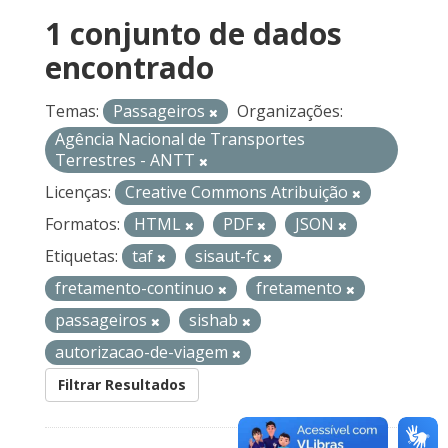
1 conjunto de dados
encontrado
Temas:
Passageiros
Organizações:
Agência Nacional de Transportes
Terrestres - ANTT
Licenças:
Creative Commons Atribuição
Formatos:
HTML
PDF
JSON
Etiquetas:
taf
sisaut-fc
fretamento-continuo
fretamento
passageiros
sishab
autorizacao-de-viagem
Filtrar Resultados