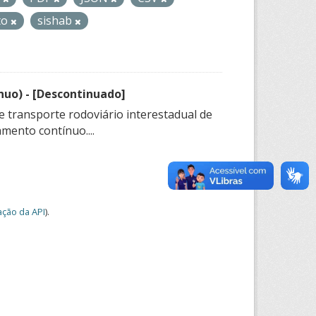
to
sishab
nuo) - [Descontinuado]
e transporte rodoviário interestadual de
mento contínuo....
ção da API
).