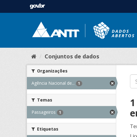
Conjuntos de dados
Organizações
Agência Nacional de...
1
1
Temas
e
Passageiros
1
Te
Etiquetas
Lic