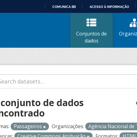
COMUNICA BR
ACESSO À INFORMAÇÃO
IR
PARA
O
Conjuntos de
Organi
CONTEÚDO
dados
 conjunto de dados
ncontrado
mas:
Passageiros
Organizações:
Agência Nacional de
enças:
Creative Commons Atribuição
Formatos:
HTM