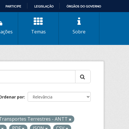
PARTICIPE
LEGISLAÇÃO
ÓRGÃOS DO GOVERNO
zações
Temas
Sobre
Ordenar por
 Transportes Terrestres - ANTT
L
PDF
JSON
CSV