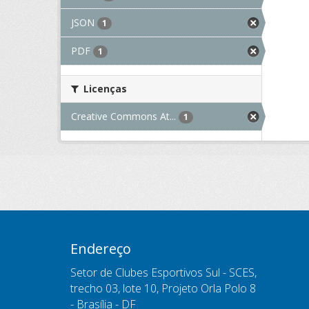
JSON
1
PDF
1
Licenças
Creative Commons At...
1
Endereço
Setor de Clubes Esportivos Sul - SCES,
trecho 03, lote 10, Projeto Orla Polo 8
- Brasília - DF