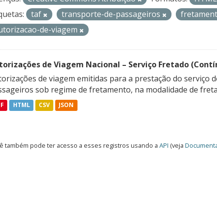
quetas:
taf
transporte-de-passageiros
fretamen
utorizacao-de-viagem
torizações de Viagem Nacional – Serviço Fretado (Contí
orizações de viagem emitidas para a prestação do serviço d
ssageiros sob regime de fretamento, na modalidade de freta
DF
HTML
CSV
JSON
ê também pode ter acesso a esses registros usando a
API
(veja
Documenta