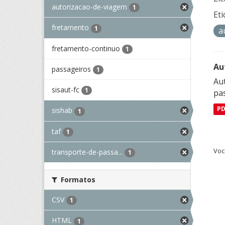
autorizacao-de-viagem
1
Eti
fretamento
1
a
fretamento-continuo
1
Au
passageiros
1
Aut
sisaut-fc
1
pa
P
sishab
1
taf
1
Voc
transporte-de-passa...
1
Formatos
CSV
1
HTML
1