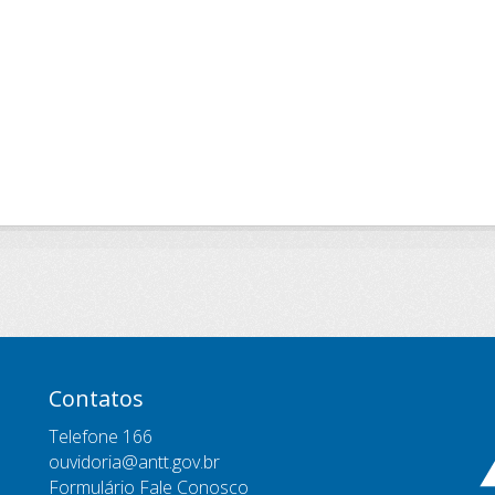
Contatos
Telefone 166
ouvidoria@antt.gov.br
Formulário Fale Conosco