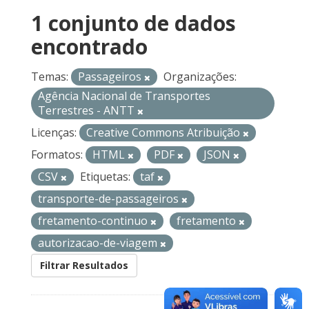
1 conjunto de dados
encontrado
Temas:
Passageiros
Organizações:
Agência Nacional de Transportes
Terrestres - ANTT
Licenças:
Creative Commons Atribuição
Formatos:
HTML
PDF
JSON
CSV
Etiquetas:
taf
transporte-de-passageiros
fretamento-continuo
fretamento
autorizacao-de-viagem
Filtrar Resultados