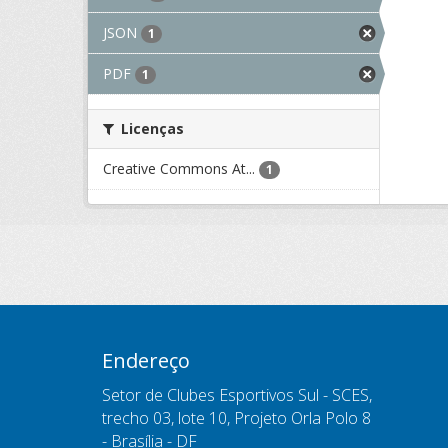
JSON
1
PDF
1
Licenças
Creative Commons At...
1
Endereço
Setor de Clubes Esportivos Sul - SCES,
trecho 03, lote 10, Projeto Orla Polo 8
- Brasília - DF