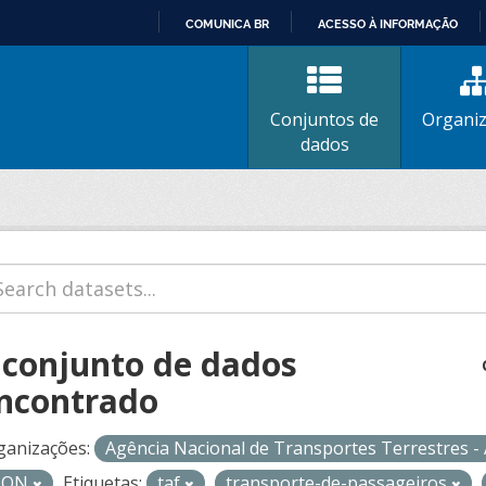
COMUNICA BR
ACESSO À INFORMAÇÃO
IR
PARA
O
Conjuntos de
Organi
CONTEÚDO
dados
 conjunto de dados
ncontrado
ganizações:
Agência Nacional de Transportes Terrestres 
SON
Etiquetas:
taf
transporte-de-passageiros