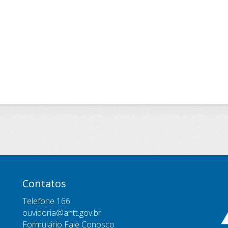
Contatos
Telefone 166
ouvidoria@antt.gov.br
Formulário Fale Conosco