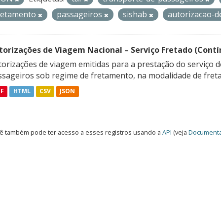
retamento
passageiros
sishab
autorizacao-
torizações de Viagem Nacional – Serviço Fretado (Contí
orizações de viagem emitidas para a prestação do serviço d
ssageiros sob regime de fretamento, na modalidade de freta
DF
HTML
CSV
JSON
ê também pode ter acesso a esses registros usando a
API
(veja
Documenta