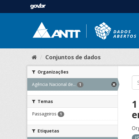
Conjuntos de dados
Organizações
Agência Nacional de...
1
1
Temas
e
Passageiros
1
Or
Etiquetas
J