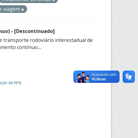
de-viagem
nuo) - [Descontinuado]
e transporte rodoviário interestadual de
mento contínuo....
ção da API
).