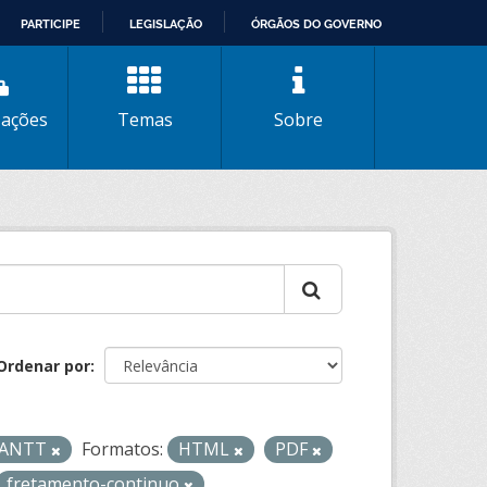
PARTICIPE
LEGISLAÇÃO
ÓRGÃOS DO GOVERNO
zações
Temas
Sobre
Ordenar por
- ANTT
Formatos:
HTML
PDF
fretamento-continuo