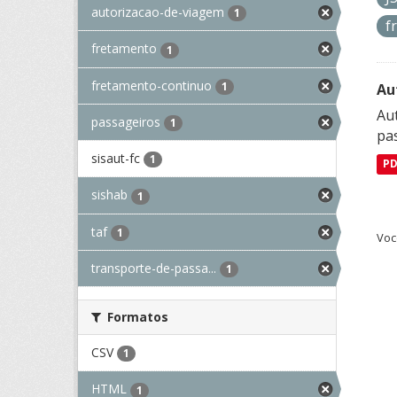
autorizacao-de-viagem
1
f
fretamento
1
fretamento-continuo
1
Au
Aut
passageiros
1
pa
sisaut-fc
1
P
sishab
1
taf
1
Voc
transporte-de-passa...
1
Formatos
CSV
1
HTML
1