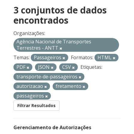
3 conjuntos de dados
encontrados
Organizações:
Agência Nacional de Transportes
Terrestres - ANTT
Temas:
Passageiros
Formatos:
HTML
PDF
JSON
CSV
Etiquetas:
transporte-de-passageiros
autorizacao
fretamento
passageiros
Filtrar Resultados
Gerenciamento de Autorizações