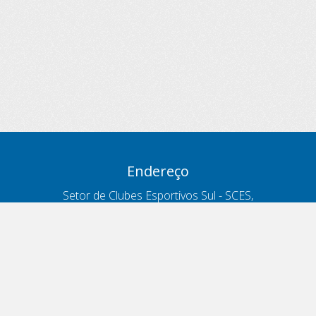
Endereço
Setor de Clubes Esportivos Sul - SCES,
trecho 03, lote 10, Projeto Orla Polo 8
- Brasília - DF
Contatos
Telefone 166