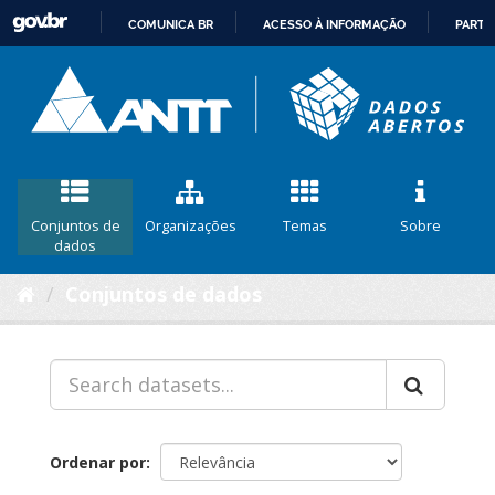
COMUNICA BR
ACESSO À INFORMAÇÃO
PARTI
IR
PARA
O
CONTEÚDO
Conjuntos de
Organizações
Temas
Sobre
dados
Conjuntos de dados
Ordenar por