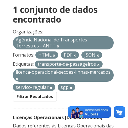
1 conjunto de dados
encontrado
Organizações:
Agência Nacional de Transportes
Terrestres - ANTT
Formatos:
HTML
PDF
JSON
Etiquetas:
transporte-de-passageiros
licenca-operacional-secoes-linhas-mercados
servico-regular
sgp
Filtrar Resultados
Licenças Operacionais [Descontinuado]
Dados referentes às Licenças Operacionais das