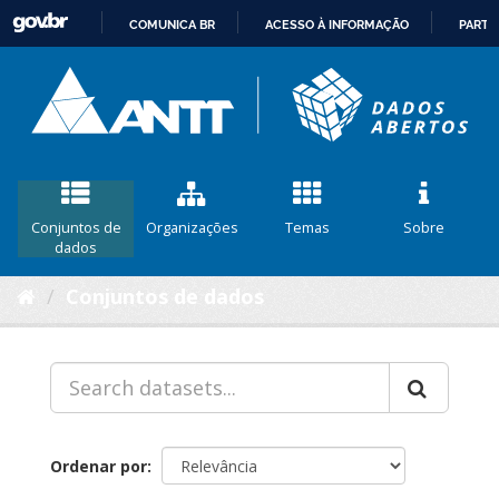
COMUNICA BR
ACESSO À INFORMAÇÃO
PARTI
IR
PARA
O
CONTEÚDO
Conjuntos de
Organizações
Temas
Sobre
dados
Conjuntos de dados
Ordenar por