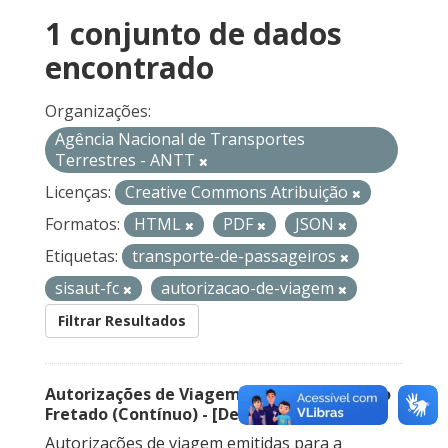
1 conjunto de dados
encontrado
Organizações:
Agência Nacional de Transportes
Terrestres - ANTT
Licenças:
Creative Commons Atribuição
Formatos:
HTML
PDF
JSON
Etiquetas:
transporte-de-passageiros
sisaut-fc
autorizacao-de-viagem
Filtrar Resultados
Autorizações de Viagem Nacional – Serviço
Fretado (Contínuo) - [Descontinuado]
Autorizações de viagem emitidas para a