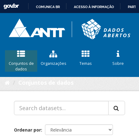
COMUNICA BR
ACESSO À INFORMAÇÃO
PARTI
IR
PARA
O
CONTEÚDO
Conjuntos de
Organizações
Temas
Sobre
dados
Conjuntos de dados
Ordenar por