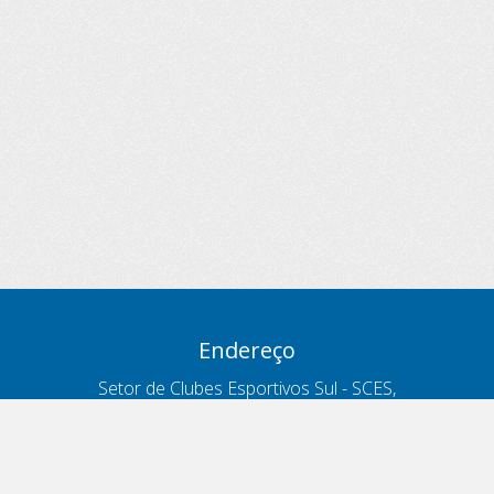
Endereço
Setor de Clubes Esportivos Sul - SCES,
trecho 03, lote 10, Projeto Orla Polo 8
- Brasília - DF