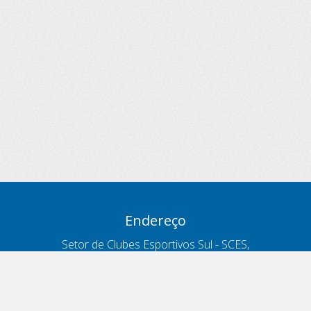
Endereço
Setor de Clubes Esportivos Sul - SCES,
trecho 03, lote 10, Projeto Orla Polo 8
- Brasília - DF