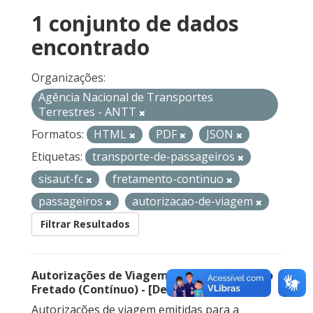
1 conjunto de dados
encontrado
Organizações:
Agência Nacional de Transportes
Terrestres - ANTT
Formatos:
HTML
PDF
JSON
Etiquetas:
transporte-de-passageiros
sisaut-fc
fretamento-continuo
passageiros
autorizacao-de-viagem
Filtrar Resultados
Autorizações de Viagem Nacional – Serviço
Fretado (Contínuo) - [Descontinuado]
Autorizações de viagem emitidas para a