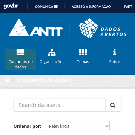
COMUNICA BR
ACESSO À INFORMAÇÃO
PARTI
IR
PARA
O
CONTEÚDO
Conjuntos de
Organizações
Temas
Sobre
dados
Conjuntos de dados
Ordenar por