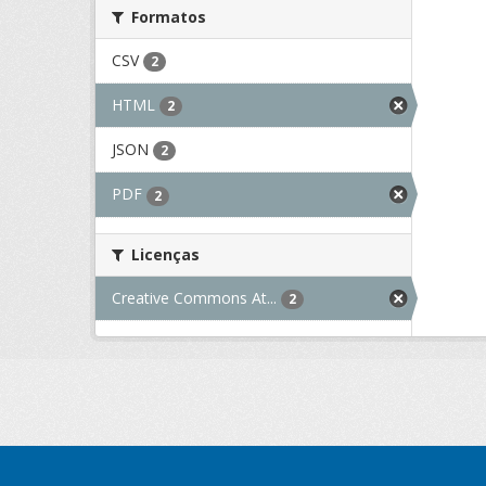
Formatos
CSV
2
HTML
2
JSON
2
PDF
2
Licenças
Creative Commons At...
2