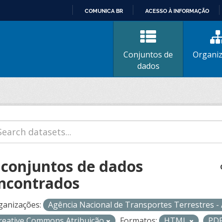
COMUNICA BR
ACESSO À INFORMAÇÃO
IR
PARA
O
Conjuntos de
Organi
CONTEÚDO
dados
 conjuntos de dados
ncontrados
ganizações:
Agência Nacional de Transportes Terrestres 
reative Commons Atribuição
Formatos:
HTML
PD