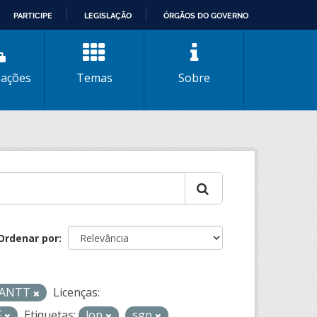
PARTICIPE
LEGISLAÇÃO
ÓRGÃOS DO GOVERNO
zações
Temas
Sobre
Ordenar por
- ANTT
Licenças:
F
Etiquetas:
lop
sgp