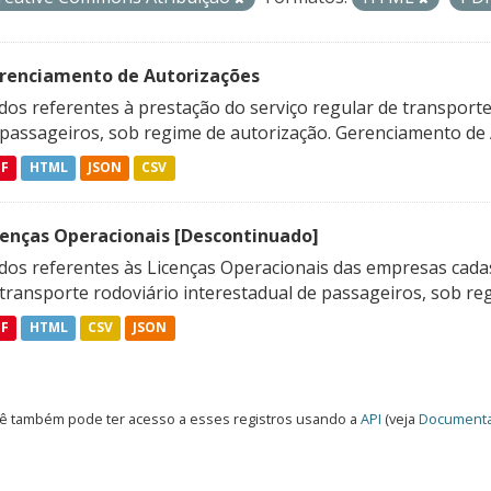
renciamento de Autorizações
os referentes à prestação do serviço regular de transporte 
 passageiros, sob regime de autorização. Gerenciamento de A
DF
HTML
JSON
CSV
cenças Operacionais [Descontinuado]
dos referentes às Licenças Operacionais das empresas cadas
transporte rodoviário interestadual de passageiros, sob reg
DF
HTML
CSV
JSON
ê também pode ter acesso a esses registros usando a
API
(veja
Documenta