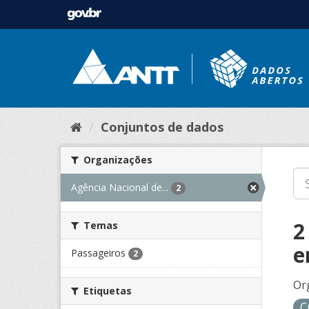
Conjuntos de dados
Organizações
Agência Nacional de...
2
2
Temas
e
Passageiros
2
Or
Etiquetas
C