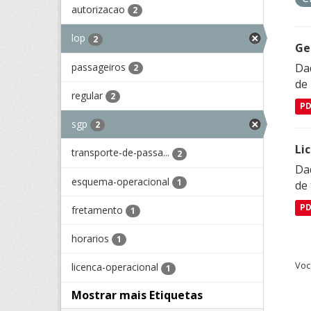
autorizacao
2
lop
2
Ge
passageiros
Dad
2
de
regular
2
P
sgp
2
Li
transporte-de-passa...
2
Da
esquema-operacional
1
de 
P
fretamento
1
horarios
1
Voc
licenca-operacional
1
Mostrar mais Etiquetas