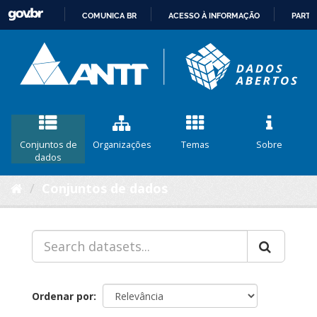
COMUNICA BR
ACESSO À INFORMAÇÃO
PARTI
IR
PARA
O
CONTEÚDO
Conjuntos de
Organizações
Temas
Sobre
dados
Conjuntos de dados
Ordenar por