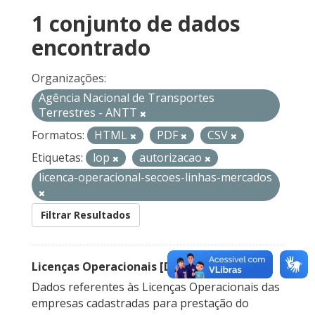
1 conjunto de dados
encontrado
Organizações:
Agência Nacional de Transportes
Terrestres - ANTT
Formatos:
HTML
PDF
CSV
Etiquetas:
lop
autorizacao
licenca-operacional-secoes-linhas-mercados
Filtrar Resultados
Licenças Operacionais [Descontinuado]
Dados referentes às Licenças Operacionais das
empresas cadastradas para prestação do