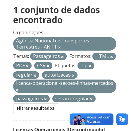
1 conjunto de dados
encontrado
Organizações:
Agência Nacional de Transportes
Terrestres - ANTT
Temas:
Passageiros
Formatos:
HTML
PDF
CSV
Etiquetas:
lop
regular
autorizacao
licenca-operacional-secoes-linhas-mercados
passageiros
servico-regular
Filtrar Resultados
Licenças Operacionais [Descontinuado]