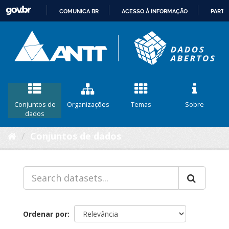
COMUNICA BR
ACESSO À INFORMAÇÃO
PARTI
IR
PARA
O
CONTEÚDO
Conjuntos de
Organizações
Temas
Sobre
dados
Conjuntos de dados
Ordenar por