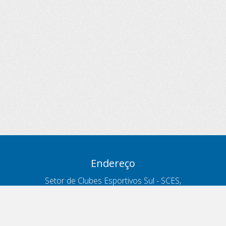
Endereço
Setor de Clubes Esportivos Sul - SCES,
trecho 03, lote 10, Projeto Orla Polo 8
- Brasília - DF