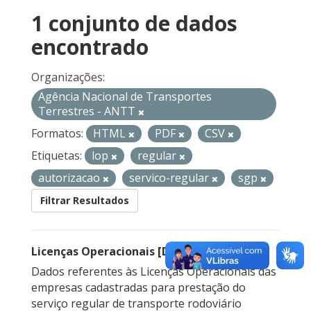
1 conjunto de dados
encontrado
Organizações:
Agência Nacional de Transportes
Terrestres - ANTT
Formatos:
HTML
PDF
CSV
Etiquetas:
lop
regular
autorizacao
servico-regular
sgp
Filtrar Resultados
Licenças Operacionais [Descontinuado]
Dados referentes às Licenças Operacionais das
empresas cadastradas para prestação do
serviço regular de transporte rodoviário