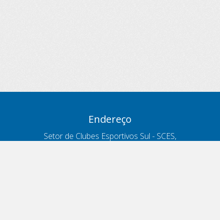
Endereço
Setor de Clubes Esportivos Sul - SCES,
trecho 03, lote 10, Projeto Orla Polo 8
- Brasília - DF
Contatos
Telefone 166