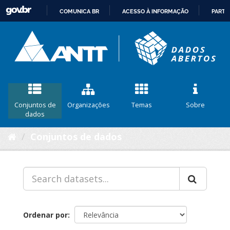
COMUNICA BR
ACESSO À INFORMAÇÃO
PARTI
IR
PARA
O
CONTEÚDO
Conjuntos de
Organizações
Temas
Sobre
dados
Conjuntos de dados
Ordenar por