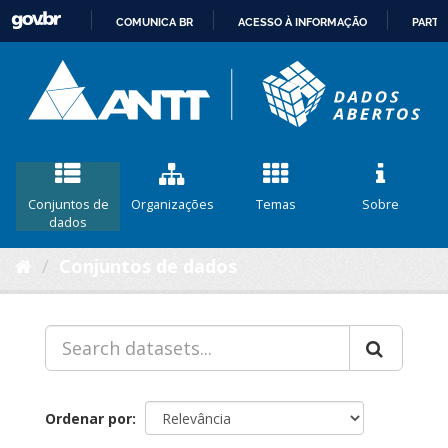
COMUNICA BR
ACESSO À INFORMAÇÃO
PARTI
IR
PARA
O
CONTEÚDO
Conjuntos de
Organizações
Temas
Sobre
dados
Conjuntos de dados
Ordenar por