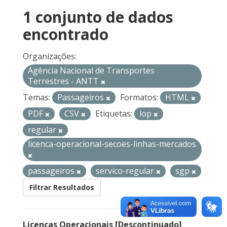
1 conjunto de dados
encontrado
Organizações:
Agência Nacional de Transportes
Terrestres - ANTT
Temas:
Passageiros
Formatos:
HTML
PDF
CSV
Etiquetas:
lop
regular
licenca-operacional-secoes-linhas-mercados
passageiros
servico-regular
sgp
Filtrar Resultados
Licenças Operacionais [Descontinuado]