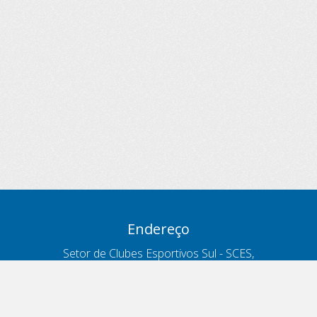
Endereço
Setor de Clubes Esportivos Sul - SCES,
trecho 03, lote 10, Projeto Orla Polo 8
- Brasília - DF