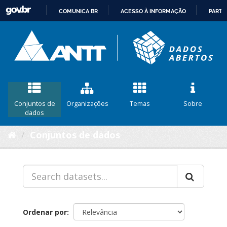
COMUNICA BR
ACESSO À INFORMAÇÃO
PARTI
IR
PARA
O
CONTEÚDO
Conjuntos de
Organizações
Temas
Sobre
dados
Conjuntos de dados
Ordenar por