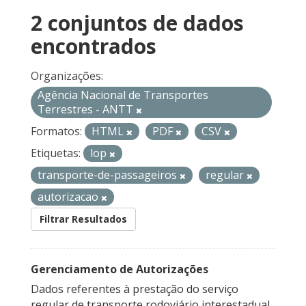
2 conjuntos de dados
encontrados
Organizações:
Agência Nacional de Transportes
Terrestres - ANTT
Formatos:
HTML
PDF
CSV
Etiquetas:
lop
transporte-de-passageiros
regular
autorizacao
Filtrar Resultados
Gerenciamento de Autorizações
Dados referentes à prestação do serviço
regular de transporte rodoviário interestadual