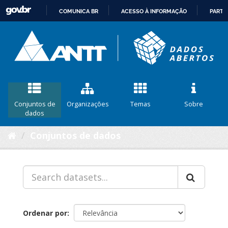
COMUNICA BR
ACESSO À INFORMAÇÃO
PARTI
IR
PARA
O
CONTEÚDO
Conjuntos de
Organizações
Temas
Sobre
dados
Conjuntos de dados
Ordenar por