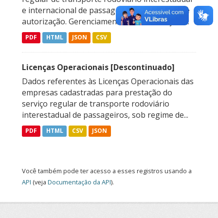
e internacional de passageiros, sob regime de
autorização. Gerenciamento de Autorizações...
PDF
HTML
JSON
CSV
Licenças Operacionais [Descontinuado]
Dados referentes às Licenças Operacionais das
empresas cadastradas para prestação do
serviço regular de transporte rodoviário
interestadual de passageiros, sob regime de...
PDF
HTML
CSV
JSON
Você também pode ter acesso a esses registros usando a
API
(veja
Documentação da API
).