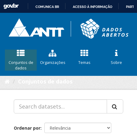
COMUNICA BR
ACESSO À INFORMAÇÃO
PARTI
IR
PARA
O
CONTEÚDO
Conjuntos de
Organizações
Temas
Sobre
dados
Conjuntos de dados
Ordenar por