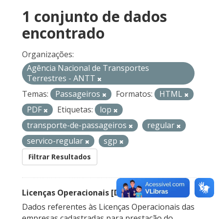
1 conjunto de dados
encontrado
Organizações:
Agência Nacional de Transportes
Terrestres - ANTT
Temas:
Passageiros
Formatos:
HTML
PDF
Etiquetas:
lop
transporte-de-passageiros
regular
servico-regular
sgp
Filtrar Resultados
Licenças Operacionais [Descontinuado]
Dados referentes às Licenças Operacionais das
empresas cadastradas para prestação do