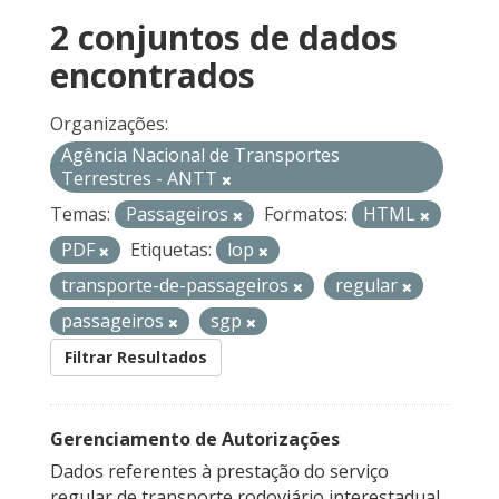
2 conjuntos de dados
encontrados
Organizações:
Agência Nacional de Transportes
Terrestres - ANTT
Temas:
Passageiros
Formatos:
HTML
PDF
Etiquetas:
lop
transporte-de-passageiros
regular
passageiros
sgp
Filtrar Resultados
Gerenciamento de Autorizações
Dados referentes à prestação do serviço
regular de transporte rodoviário interestadual