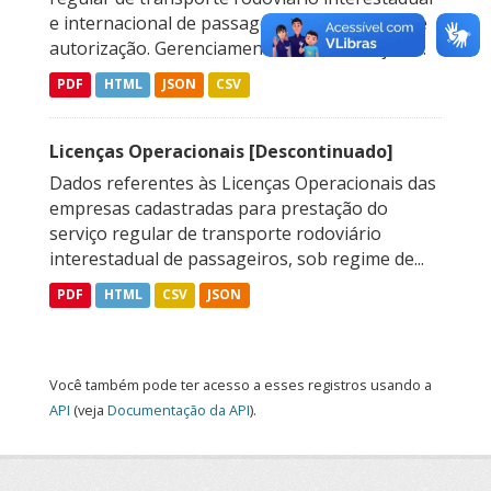
e internacional de passageiros, sob regime de
autorização. Gerenciamento de Autorizações...
PDF
HTML
JSON
CSV
Licenças Operacionais [Descontinuado]
Dados referentes às Licenças Operacionais das
empresas cadastradas para prestação do
serviço regular de transporte rodoviário
interestadual de passageiros, sob regime de...
PDF
HTML
CSV
JSON
Você também pode ter acesso a esses registros usando a
API
(veja
Documentação da API
).