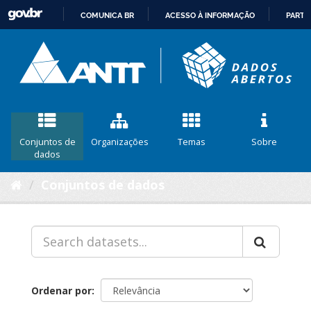
COMUNICA BR
ACESSO À INFORMAÇÃO
PARTI
IR
PARA
O
CONTEÚDO
Conjuntos de
Organizações
Temas
Sobre
dados
Conjuntos de dados
Ordenar por