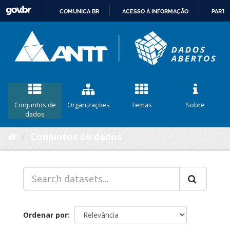
COMUNICA BR
ACESSO À INFORMAÇÃO
PARTI
IR
PARA
O
CONTEÚDO
Conjuntos de
Organizações
Temas
Sobre
dados
Conjuntos de dados
Ordenar por