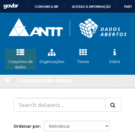
COMUNICA BR
ACESSO À INFORMAÇÃO
PARTI
IR
PARA
O
CONTEÚDO
Conjuntos de
Organizações
Temas
Sobre
dados
Conjuntos de dados
Ordenar por