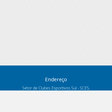
Endereço
Setor de Clubes Esportivos Sul - SCES,
trecho 03, lote 10, Projeto Orla Polo 8
- Brasília - DF