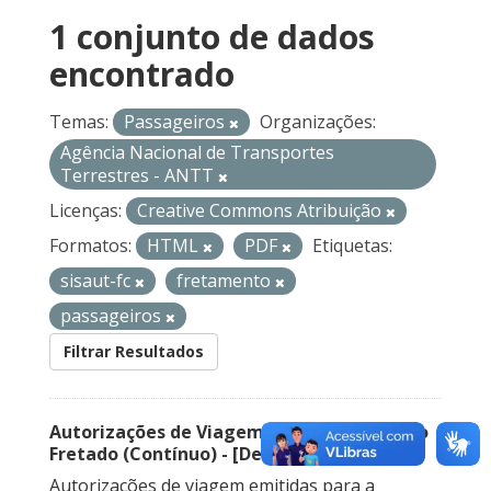
1 conjunto de dados
encontrado
Temas:
Passageiros
Organizações:
Agência Nacional de Transportes
Terrestres - ANTT
Licenças:
Creative Commons Atribuição
Formatos:
HTML
PDF
Etiquetas:
sisaut-fc
fretamento
passageiros
Filtrar Resultados
Autorizações de Viagem Nacional – Serviço
Fretado (Contínuo) - [Descontinuado]
Autorizações de viagem emitidas para a