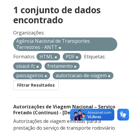
1 conjunto de dados
encontrado
Organizações:
Agência Nacional de Transportes
Terrestres - ANTT
Formatos:
HTML
PDF
Etiquetas:
sisaut-fc
fretamento
passageiros
autorizacao-de-viagem
Filtrar Resultados
Autorizações de Viagem Nacional – Serviço
Fretado (Contínuo) - [Descontinuado]
Autorizações de viagem emitidas para a
prestação do serviço de transporte rodoviário