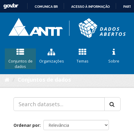
COMUNICA BR
ACESSO À INFORMAÇÃO
PARTI
IR
PARA
O
CONTEÚDO
Conjuntos de
Organizações
Temas
Sobre
dados
Conjuntos de dados
Ordenar por