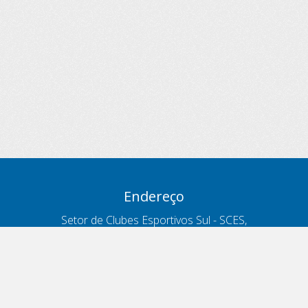
Endereço
Setor de Clubes Esportivos Sul - SCES,
trecho 03, lote 10, Projeto Orla Polo 8
- Brasília - DF
Contatos