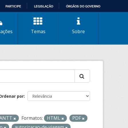
PARTICIPE
LEGISLAÇÃO
ÓRGÃOS DO GOVERNO
zações
Temas
Sobre
Ordenar por
- ANTT
Formatos:
HTML
PDF
to
autorizacao-de-viagem