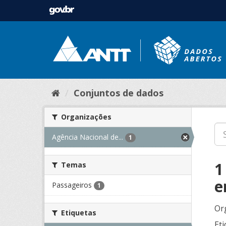
Conjuntos de dados
Organizações
Agência Nacional de...
1
1
Temas
e
Passageiros
1
Or
Etiquetas
Eti