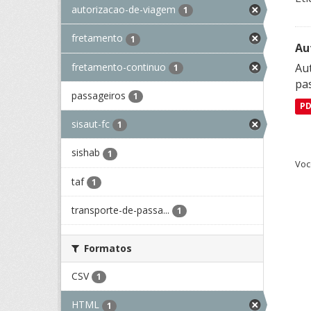
autorizacao-de-viagem
1
fretamento
1
Au
fretamento-continuo
Aut
1
pa
passageiros
1
P
sisaut-fc
1
sishab
1
Voc
taf
1
transporte-de-passa...
1
Formatos
CSV
1
HTML
1