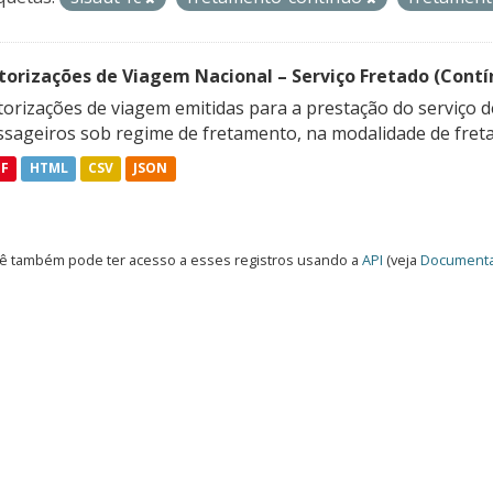
torizações de Viagem Nacional – Serviço Fretado (Contí
orizações de viagem emitidas para a prestação do serviço d
ssageiros sob regime de fretamento, na modalidade de freta
DF
HTML
CSV
JSON
ê também pode ter acesso a esses registros usando a
API
(veja
Documenta