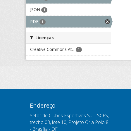
JSON
1
PDF
1
Licenças
Creative Commons At...
1
Endereço
Setor de Clubes Esportivos Sul - SCES,
trecho 03, lote 10, Projeto Orla Polo 8
- Brasília - DF