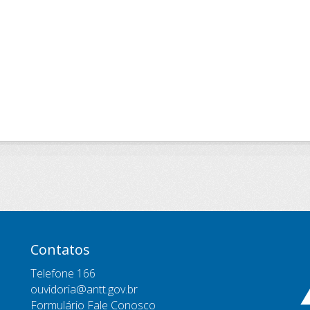
Contatos
Telefone 166
ouvidoria@antt.gov.br
Formulário Fale Conosco