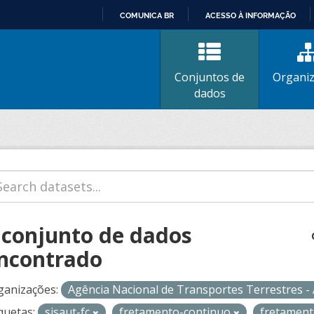
COMUNICA BR
ACESSO À INFORMAÇÃO
IR
PARA
O
Conjuntos de
Organi
CONTEÚDO
dados
 conjunto de dados
ncontrado
ganizações:
Agência Nacional de Transportes Terrestres 
quetas:
sisaut-fc
fretamento-continuo
fretamen